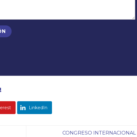
!
erest
LinkedIn
CONGRESO INTERNACIONAL