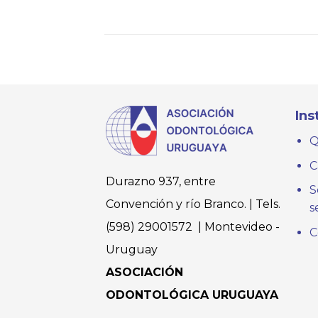
Ins
Q
C
Durazno 937, entre
S
Convención y río Branco. | Tels.
s
(598) 29001572 | Montevideo -
C
Uruguay
ASOCIACIÓN
ODONTOLÓGICA URUGUAYA